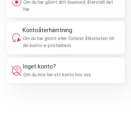
lock_reset
Om du har glömt ditt lösenord, återställ det
här.
Kontoåterhämtning
reset_wrench
Om du har glömt eller förlorat åtkomsten till
din konto-e-postadress
Inget konto?
account_circle_off
Om du inte har ett konto hos oss