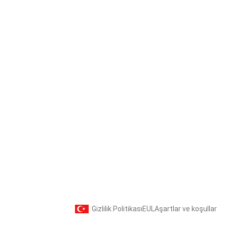
Gizlilik Politikası
EULA
şartlar ve koşullar