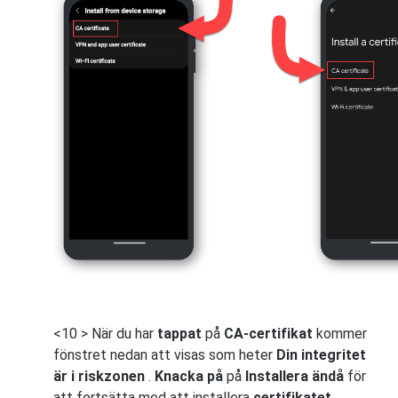
<10 > När du har
tappat
på
CA-certifikat
kommer
fönstret nedan att visas som heter
Din integritet
är i riskzonen
.
Knacka på
på
Installera ändå
för
att fortsätta med att installera
certifikatet