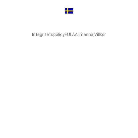
Integritetspolicy
EULA
Allmänna Villkor