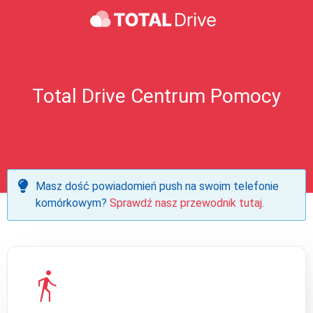
Total Drive Centrum Pomocy
Masz dość powiadomień push na swoim telefonie
komórkowym?
Sprawdź nasz przewodnik tutaj.
directions_walk