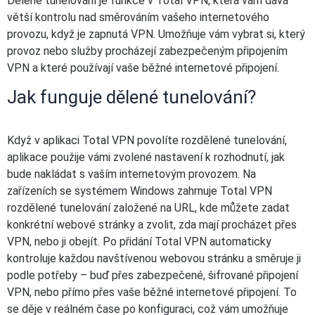
Dělené tunelování je funkce v Total VPN, která vám dává
větší kontrolu nad směrováním vašeho internetového
provozu, když je zapnutá VPN. Umožňuje vám vybrat si, který
provoz nebo služby procházejí zabezpečeným připojením
VPN a které používají vaše běžné internetové připojení.
Jak funguje dělené tunelování?
Když v aplikaci Total VPN povolíte rozdělené tunelování,
aplikace použije vámi zvolené nastavení k rozhodnutí, jak
bude nakládat s vaším internetovým provozem. Na
zařízeních se systémem Windows zahrnuje Total VPN
rozdělené tunelování založené na URL, kde můžete zadat
konkrétní webové stránky a zvolit, zda mají procházet přes
VPN, nebo ji obejít. Po přidání Total VPN automaticky
kontroluje každou navštívenou webovou stránku a směruje ji
podle potřeby – buď přes zabezpečené, šifrované připojení
VPN, nebo přímo přes vaše běžné internetové připojení. To
se děje v reálném čase po konfiguraci, což vám umožňuje