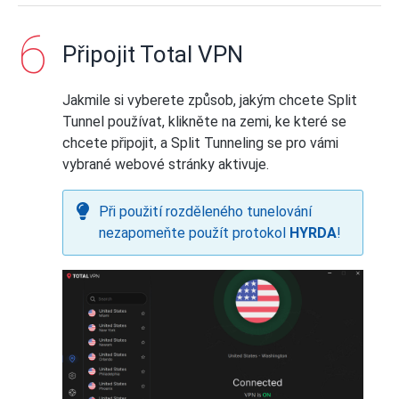
Total VPN.
Připojit Total VPN
Jakmile si vyberete způsob, jakým chcete Split
Tunnel používat, klikněte na zemi, ke které se
chcete připojit, a Split Tunneling se pro vámi
Klikněte na
Přidat
.
vybrané webové stránky aktivuje.
Při použití rozděleného tunelování
nezapomeňte použít protokol
HYRDA
!
Klikněte na
Přidat
.