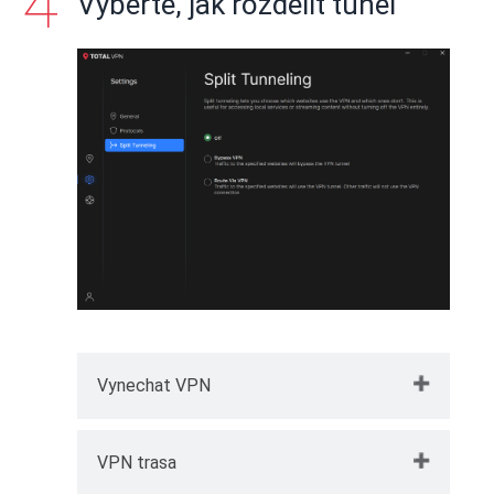
Vyberte, jak rozdělit tunel
Vynechat VPN
Zde si můžete vybrat, které webové
VPN trasa
stránky mohou obejít připojený VPN tunel: