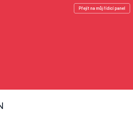
Přejít na můj řídicí panel
N