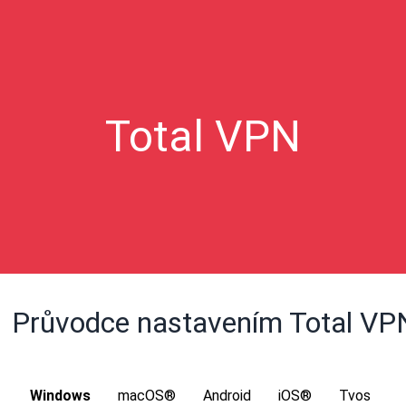
Total VPN
Průvodce nastavením Total VP
Windows
macOS®
Android
iOS®
Tvos