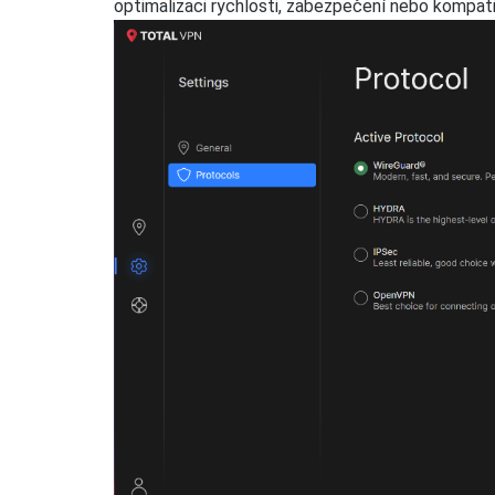
optimalizaci rychlosti, zabezpečení nebo kompatib