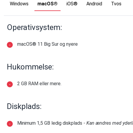
Windows
macOS®
iOS®
Android
Tvos
Operativsystem:
macOS® 11 Big Sur og nyere
Hukommelse:
2 GB RAM eller mere.
Diskplads:
Minimum 1,5 GB ledig diskplads -
Kan ændres med yderli