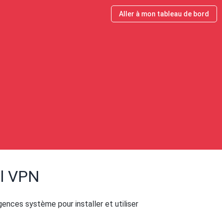
Aller à mon tableau de bord
al VPN
igences système pour installer et utiliser